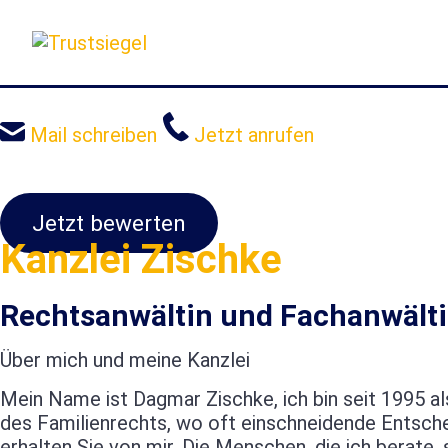
Sprung
zum
Inhalt
Mail schreiben
Jetzt anrufen
Jetzt bewerten
Kanzlei Zischke
Rechtsanwältin und Fachanwälti
Über mich und meine Kanzlei
Mein Name ist Dagmar Zischke, ich bin seit 1995 al
des Familienrechts, wo oft einschneidende Entsch
erhalten Sie von mir. Die Menschen, die ich berat