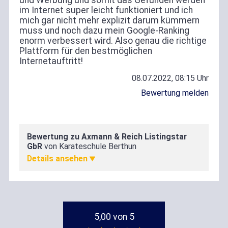
und Werbung und somit das Gefunden werden
im Internet super leicht funktioniert und ich
mich gar nicht mehr explizit darum kümmern
muss und noch dazu mein Google-Ranking
enorm verbessert wird. Also genau die richtige
Plattform für den bestmöglichen
Internetauftritt!
08.07.2022, 08:15 Uhr
Bewertung melden
Bewertung zu Axmann & Reich Listingstar
Zufriedenheit
GbR
von Karateschule Berthun
5,00
5,00 von 5