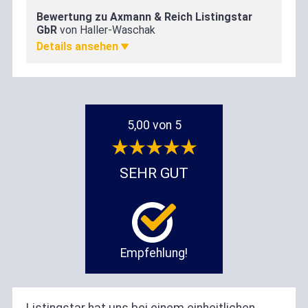
Bewertung zu Axmann & Reich Listingstar
Zufriedenheit
GbR
von Haller-Waschak
5,00
5,00 von 5
SEHR GUT
Empfehlung!
Listingstar hat uns bei einem einheitlichen