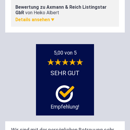
Bewertung zu Axmann & Reich Listingstar
Zufriedenheit
GbR
von Heiko Albert
5,00
5,00 von 5
SEHR GUT
Empfehlung!
Wir sind mit der persönlichen Betreuung sehr