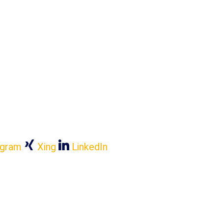
agram
Xing
LinkedIn