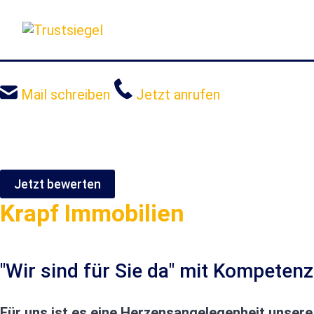
Sprung
zum
Inhalt
Mail schreiben
Jetzt anrufen
Jetzt bewerten
Krapf Immobilien
"Wir sind für Sie da" mit Kompeten
Für uns ist es eine Herzensangelegenheit unser