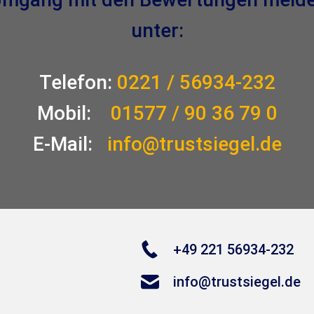
unter:
Telefon:
0221 / 56934-232
Mobil:
01577 / 90 36 79 0
E-Mail:
info@trustsiegel.de
+49 221 56934-232
info@trustsiegel.de